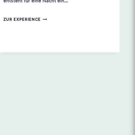
entsteht für eine Nacht ein…
EIN
ZUR EXPERIENCE
KÖNIGREICH
FÜR
NARREN