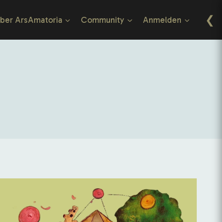
❮
ber ArsAmatoria
Community
Anmelden